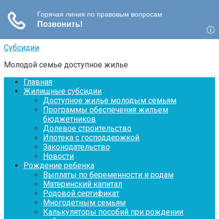
Перейти
Субсидии
к
Молодой семье доступное жилье
контенту
Главная
Жилищные субсидии
Доступное жилье молодым семьям
Программы обеспечения жильем
бюджетников
Долевое строительство
Ипотека с господдержкой
Законодательство
Новости
Рождение ребенка
Выплаты по беременности и родам
Материнский капитал
Родовой сертификат
Многодетным семьям
Калькуляторы пособий при рождении