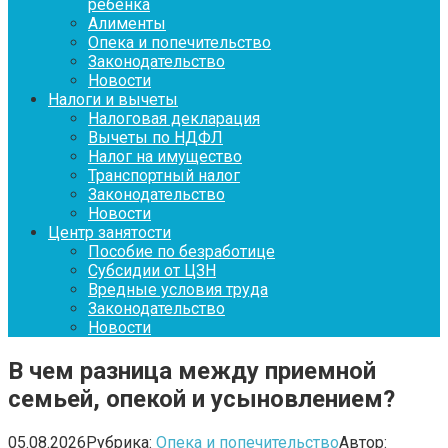
ребенка
Алименты
Опека и попечительство
Законодательство
Новости
Налоги и вычеты
Налоговая декларация
Вычеты по НДФЛ
Налог на имущество
Транспортный налог
Законодательство
Новости
Центр занятости
Пособие по безработице
Субсидии от ЦЗН
Вредные условия труда
Законодательство
Новости
В чем разница между приемной
семьей, опекой и усыновлением?
05.08.2026
Рубрика:
Опека и попечительство
Автор: