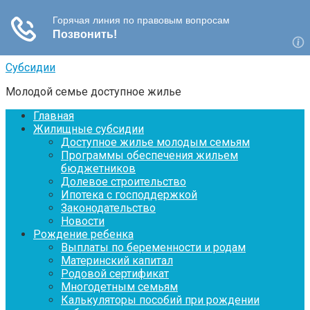
Перейти
Субсидии
к
Молодой семье доступное жилье
контенту
Главная
Жилищные субсидии
Доступное жилье молодым семьям
Программы обеспечения жильем
бюджетников
Долевое строительство
Ипотека с господдержкой
Законодательство
Новости
Рождение ребенка
Выплаты по беременности и родам
Материнский капитал
Родовой сертификат
Многодетным семьям
Калькуляторы пособий при рождении