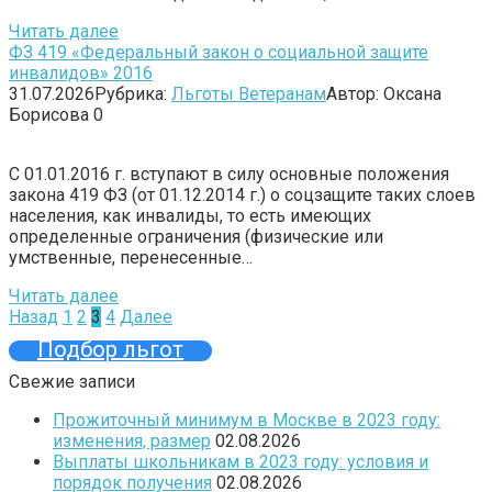
Читать далее
ФЗ 419 «Федеральный закон о социальной защите
инвалидов» 2016
31.07.2026
Рубрика:
Льготы Ветеранам
Автор:
Оксана
Борисова
0
С 01.01.2016 г. вступают в силу основные положения
закона 419 ФЗ (от 01.12.2014 г.) о соцзащите таких слоев
населения, как инвалиды, то есть имеющих
определенные ограничения (физические или
умственные, перенесенные…
Читать далее
Пагинация
Назад
1
2
3
4
Далее
записей
Подбор льгот
Свежие записи
Прожиточный минимум в Москве в 2023 году:
изменения, размер
02.08.2026
Выплаты школьникам в 2023 году: условия и
порядок получения
02.08.2026