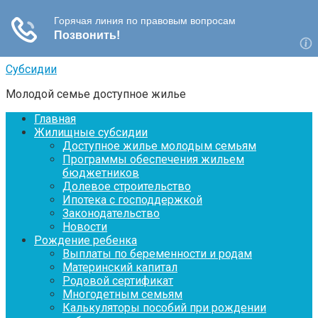
Перейти
Субсидии
к
Молодой семье доступное жилье
контенту
Главная
Жилищные субсидии
Доступное жилье молодым семьям
Программы обеспечения жильем
бюджетников
Долевое строительство
Ипотека с господдержкой
Законодательство
Новости
Рождение ребенка
Выплаты по беременности и родам
Материнский капитал
Родовой сертификат
Многодетным семьям
Калькуляторы пособий при рождении