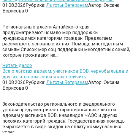
01.08.2026
Рубрика:
Льготы Ветеранам
Автор:
Оксана
Борисова
0
Региональные власти Алтайского края
предусматривают немало мер поддержки
нуждающимся категориям граждан. Предлагаем
рассмотреть основные их них. Помощь многодетным
семьям Список мер соц поддержки многодетных семей,
которые проживают на…
Читать далее
Все о льготах вдовам: участников ВОВ, чернобыльцев и
других, что полагается и как получить
01.08.2026
Рубрика:
Льготы Ветеранам
Автор:
Оксана
Борисова
0
Законодательство регионального и федерального
уровня предусматривает гарантированные льготы
вдовам участников ВОВ, инвалидов ЧАЭС и других
похожих категорий граждан. Государственная помощь
выражается в виде скидок на оплату коммунальных
услуг,…