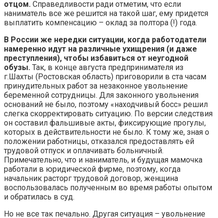
отцом.
Справедливости ради отметим, что если
наниматель все же решится на такой шаг, ему придется
выплатить компенсацию – оклад за полтора (!) года.
В России же нередки ситуации, когда работодатели
намеренно идут на различные ухищрения (и даже
преступления), чтобы избавиться от неугодной
обузы.
Так, в конце августа предпринимателя из
г.Шахты (Ростовская область) приговорили в ста часам
принудительных работ за незаконное увольнение
беременной сотрудницы. Для законного увольнения
оснований не было, поэтому «находчивый босс» решил
слегка скорректировать ситуацию. По версии следствия
он составил фальшивые акты, фиксирующие прогулы,
которых в действительности не было. К тому же, зная о
положении работницы, отказался предоставлять ей
трудовой отпуск и оплачивать больничный.
Примечательно, что и наниматель, и будущая мамочка
работали в юридической фирме, поэтому, когда
начальник расторг трудовой договор, женщина
воспользовалась полученным во время работы опытом
и обратилась в суд.
Но не все так печально. Другая ситуация – увольнение