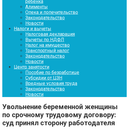
ребенка
Алименты
Опека и попечительство
Законодательство
Новости
Налоги и вычеты
Налоговая декларация
Вычеты по НДФЛ
Налог на имущество
Транспортный налог
Законодательство
Новости
Центр занятости
Пособие по безработице
Субсидии от ЦЗН
Вредные условия труда
Законодательство
Новости
Увольнение беременной женщины
по срочному трудовому договору:
суд принял сторону работодателя