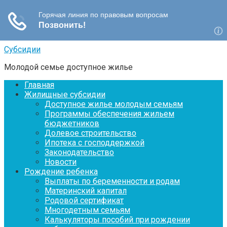
Перейти
Субсидии
к
Молодой семье доступное жилье
контенту
Главная
Жилищные субсидии
Доступное жилье молодым семьям
Программы обеспечения жильем
бюджетников
Долевое строительство
Ипотека с господдержкой
Законодательство
Новости
Рождение ребенка
Выплаты по беременности и родам
Материнский капитал
Родовой сертификат
Многодетным семьям
Калькуляторы пособий при рождении