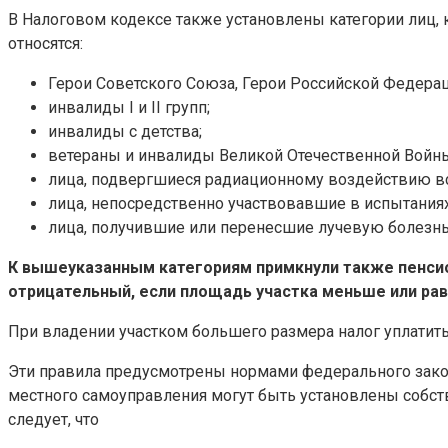
В Налоговом кодексе также установлены категории лиц, 
относятся:
Герои Советского Союза, Герои Российской Федера
инвалиды I и II групп;
инвалиды с детства;
ветераны и инвалиды Великой Отечественной Войны
лица, подвергшиеся радиационному воздействию вс
лица, непосредственно участвовавшие в испытания
лица, получившие или перенесшие лучевую болезнь,
К вышеуказанным категориям примкнули также пенсион
отрицательный, если площадь участка меньше или рав
При владении участком большего размера налог уплатит
Эти правила предусмотрены нормами федерального закон
местного самоуправления могут быть установлены собств
следует, что