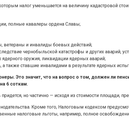
которым налог уменьшается на величину кадастровой стои
ции, полные кавалеры ордена Славы;
, ветераны и инвалиды боевых действий;
ледствие чернобыльской катастрофы и других аварий, ус
х ядерного оружия, ликвидации ядерных аварий;
 а также ставшие инвалидами в результате ядерных испыт
еры. Это значит, что на вопрос о том, должен ли пенс
на 6 соткам.
ь придется, но частично — исходя из стоимости площади,
одательства. Кроме того, Налоговым кодексом предусмотр
енные налоговые льготы, например, полное освобождение 