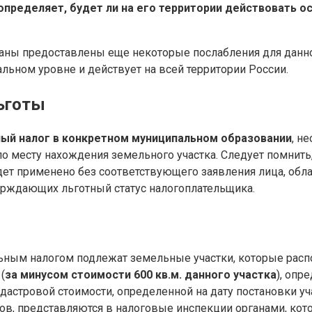
ределяет, будет ли на его территории действовать о
аны предоставлены еще некоторые послабления для данно
альном уровне и действует на всей территории России.
льготы
ный налог в конкретном муниципальном образовании
, н
о месту нахождения земельного участка. Следует помнить
дет применено без соответствующего заявления лица, об
ерждающих льготный статус налогоплательщика.
ьным налогом подлежат земельные участки, которые расп
(
за минусом стоимости 600 кв.м. данного участка
), опр
 кадастровой стоимости, определенной на дату постановки у
ов, представляются в налоговые инспекции органами, кот