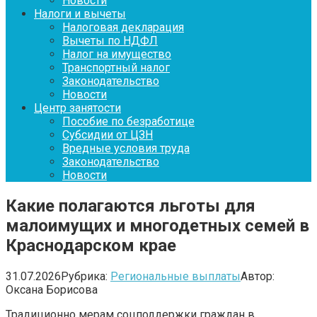
Новости
Налоги и вычеты
Налоговая декларация
Вычеты по НДФЛ
Налог на имущество
Транспортный налог
Законодательство
Новости
Центр занятости
Пособие по безработице
Субсидии от ЦЗН
Вредные условия труда
Законодательство
Новости
Какие полагаются льготы для
малоимущих и многодетных семей в
Краснодарском крае
31.07.2026
Рубрика:
Региональные выплаты
Автор:
Оксана Борисова
Традиционно мерам соцподдержки граждан в