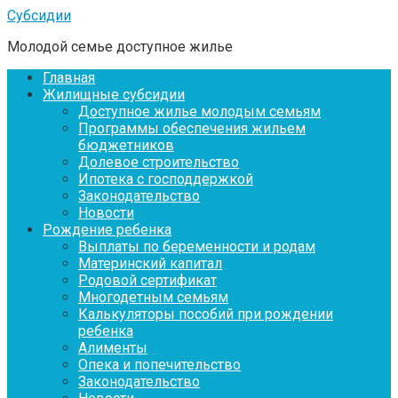
Перейти
Субсидии
к
Молодой семье доступное жилье
контенту
Главная
Жилищные субсидии
Доступное жилье молодым семьям
Программы обеспечения жильем
бюджетников
Долевое строительство
Ипотека с господдержкой
Законодательство
Новости
Рождение ребенка
Выплаты по беременности и родам
Материнский капитал
Родовой сертификат
Многодетным семьям
Калькуляторы пособий при рождении
ребенка
Алименты
Опека и попечительство
Законодательство