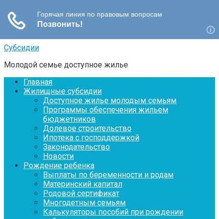
Перейти
Субсидии
к
Молодой семье доступное жилье
контенту
Главная
Жилищные субсидии
Доступное жилье молодым семьям
Программы обеспечения жильем
бюджетников
Долевое строительство
Ипотека с господдержкой
Законодательство
Новости
Рождение ребенка
Выплаты по беременности и родам
Материнский капитал
Родовой сертификат
Многодетным семьям
Калькуляторы пособий при рождении