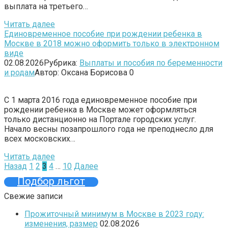
выплата на третьего…
Читать далее
Единовременное пособие при рождении ребенка в
Москве в 2018 можно оформить только в электронном
виде
02.08.2026
Рубрика:
Выплаты и пособия по беременности
и родам
Автор:
Оксана Борисова
0
С 1 марта 2016 года единовременное пособие при
рождении ребенка в Москве может оформляться
только дистанционно на Портале городских услуг.
Начало весны позапрошлого года не преподнесло для
всех московских…
Читать далее
Пагинация
Назад
1
2
3
4
…
10
Далее
записей
Подбор льгот
Свежие записи
Прожиточный минимум в Москве в 2023 году:
изменения, размер
02.08.2026