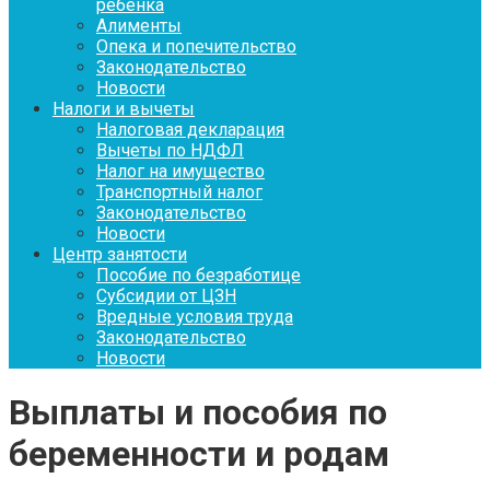
ребенка
Алименты
Опека и попечительство
Законодательство
Новости
Налоги и вычеты
Налоговая декларация
Вычеты по НДФЛ
Налог на имущество
Транспортный налог
Законодательство
Новости
Центр занятости
Пособие по безработице
Субсидии от ЦЗН
Вредные условия труда
Законодательство
Новости
Выплаты и пособия по
беременности и родам