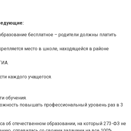
следующие:
образование бесплатное – родители должны платить
репляется место в школе, находящейся в районе
ГИА.
.
сти каждого учащегося.
ти обучения.
озможность повышать профессиональный уровень раз в 3
 об отечественном образовании, на который 273-ФЗ не
нию, справилась со своими задачами на все 100%.