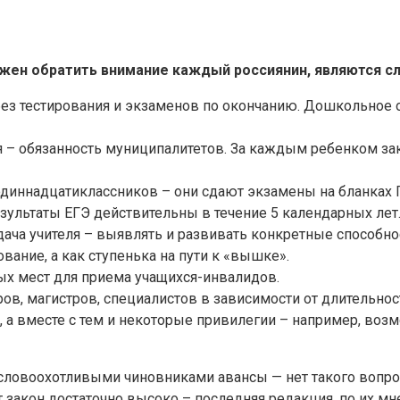
жен обратить внимание каждый россиянин, являются 
без тестирования и экзаменов по окончанию. Дошкольное 
 – обязанность муниципалитетов. За каждым ребенком зак
одиннадцатиклассников – они сдают экзамены на бланках 
езультаты ЕГЭ действительны в течение 5 календарных лет
дача учителя – выявлять и развивать конкретные способно
вание, а как ступенька на пути к «вышке».
х мест для приема учащихся-инвалидов.
ов, магистров, специалистов в зависимости от длительнос
в, а вместе с тем и некоторые привилегии – например, в
овоохотливыми чиновниками авансы — нет такого вопроса
закон достаточно высоко – последняя редакция, по их мне