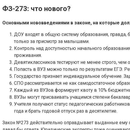
ФЗ-273: что нового?
Основными нововведениями в законе, на которые дол
ДОУ входят в общую систему образования, правда, 
только за присмотр за малышами.
Контроль над доступностью начального образования
проживания.
Девятиклассников тестируют не менее строго, чем 
Попасть в ВУЗ можно только по результатам ЕГЭ. Р
Государство признает индивидуальное обучение. За
СПО рассматривается не как самодостаточное образо
Каждый из ВУЗов формирует квоту в 10% бюджетны
ВУЗы могут присваивать учащимся степени бакалавр
Учителя получают статус педагогических работнико
года и брать годовой отпуск раз в десятилетие.
Закон №273 действительно оправдывает выданные ему сл
давал бы ответа. Юридические эксперты тоже оценивают 