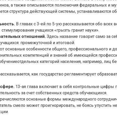
инов, а также описываются полномочия федеральных и му
ается структура действующей системы, устанавливаются о
ьность.
В главах с 3-ей по 5-ую рассказывается обо всех
стимулирования учащихся «грызть гранит науки».
вательных отношений.
Здесь название говорит само за с
 учащихся: промежуточной и итоговой.
ют основные особенности общего, профессионального и до
олнительных компетенций и знаний об имеющейся професси
 обучениеотдельных категорий населения, например, лиц 
рассказывается, как государство регламентирует образов
 сфере.
13-ая глава включает в себя контрольные цифры п
тельность за счет собственных средств обучающихся.
еречисляются основные формы международного сотрудниче
тель смело может проигнорировать, не боясь упустить не
кции.