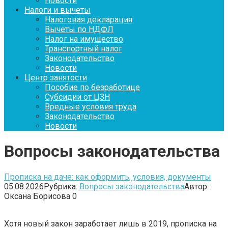
Новости
Налоги и вычеты
Налоговая декларация
Вычеты по НДФЛ
Налог на имущество
Транспортный налог
Законодательство
Новости
Центр занятости
Пособие по безработице
Субсидии от ЦЗН
Вредные условия труда
Законодательство
Новости
Вопросы законодательства
Прописка на даче: как оформить, условия, документы
05.08.2026
Рубрика:
Вопросы законодательства
Автор:
Оксана Борисова
0
Хотя новый закон заработает лишь в 2019, прописка на