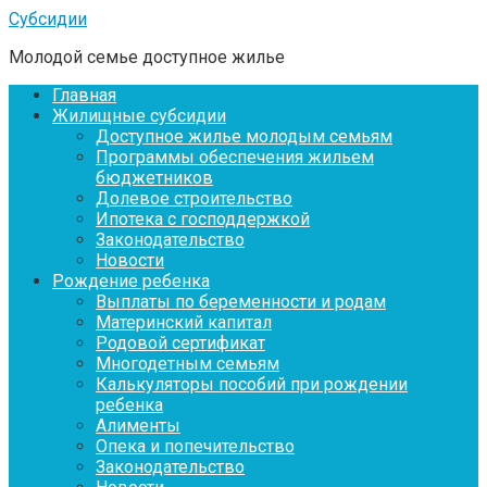
Перейти
Субсидии
к
Молодой семье доступное жилье
контенту
Главная
Жилищные субсидии
Доступное жилье молодым семьям
Программы обеспечения жильем
бюджетников
Долевое строительство
Ипотека с господдержкой
Законодательство
Новости
Рождение ребенка
Выплаты по беременности и родам
Материнский капитал
Родовой сертификат
Многодетным семьям
Калькуляторы пособий при рождении
ребенка
Алименты
Опека и попечительство
Законодательство