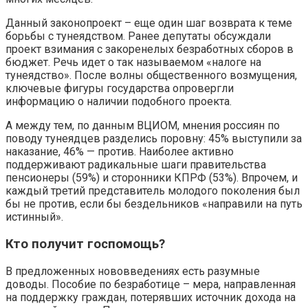
Данный законопроект – еще один шаг возврата к теме
борьбы с тунеядством. Ранее депутаты обсуждали
проект взимания с закоренелых безработных сборов в
бюджет. Речь идет о так называемом «налоге на
тунеядство». После волны общественного возмущения,
ключевые фигуры государства опровергли
информацию о наличии подобного проекта.
А между тем, по данным ВЦИОМ, мнения россиян по
поводу тунеядцев разделись поровну: 45% выступили за
наказание, 46% — против. Наиболее активно
поддерживают радикальные шаги правительства
пенсионеры (59%) и сторонники КПРФ (53%). Впрочем, и
каждый третий представитель молодого поколения был
бы не против, если бы бездельников «направили на путь
истинный».
Кто получит госпомощь?
В предложенных нововведениях есть разумные
доводы. Пособие по безработице – мера, направленная
на поддержку граждан, потерявших источник дохода на