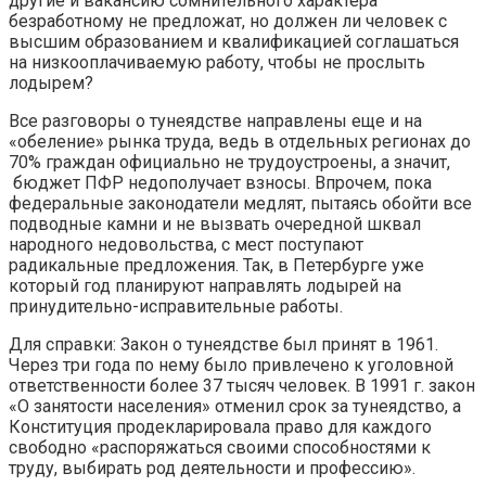
другие и вакансию сомнительного характера
безработному не предложат, но должен ли человек с
высшим образованием и квалификацией соглашаться
на низкооплачиваемую работу, чтобы не прослыть
лодырем?
Все разговоры о тунеядстве направлены еще и на
«обеление» рынка труда, ведь в отдельных регионах до
70% граждан официально не трудоустроены, а значит,
бюджет ПФР недополучает взносы. Впрочем, пока
федеральные законодатели медлят, пытаясь обойти все
подводные камни и не вызвать очередной шквал
народного недовольства, с мест поступают
радикальные предложения. Так, в Петербурге уже
который год планируют направлять лодырей на
принудительно-исправительные работы.
Для справки: Закон о тунеядстве был принят в 1961.
Через три года по нему было привлечено к уголовной
ответственности более 37 тысяч человек. В 1991 г. закон
«О занятости населения» отменил срок за тунеядство, а
Конституция продекларировала право для каждого
свободно «распоряжаться своими способностями к
труду, выбирать род деятельности и профессию».