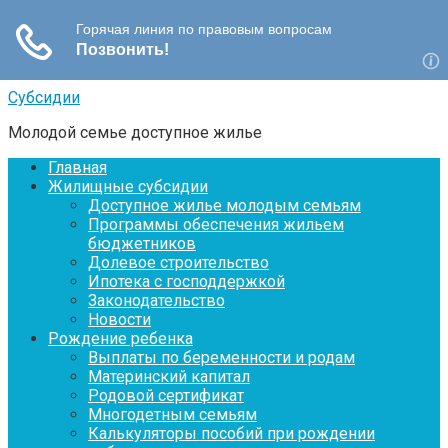
Перейти
Субсидии
к
Молодой семье доступное жилье
контенту
Главная
Жилищные субсидии
Доступное жилье молодым семьям
Программы обеспечения жильем
бюджетников
Долевое строительство
Ипотека с господдержкой
Законодательство
Новости
Рождение ребенка
Выплаты по беременности и родам
Материнский капитал
Родовой сертификат
Многодетным семьям
Калькуляторы пособий при рождении