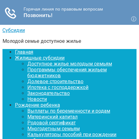
Перейти
Субсидии
к
Молодой семье доступное жилье
контенту
Главная
Жилищные субсидии
Доступное жилье молодым семьям
Программы обеспечения жильем
бюджетников
Долевое строительство
Ипотека с господдержкой
Законодательство
Новости
Рождение ребенка
Выплаты по беременности и родам
Материнский капитал
Родовой сертификат
Многодетным семьям
Калькуляторы пособий при рождении