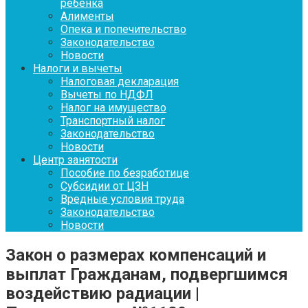
ребенка
Алименты
Опека и попечительство
Законодательство
Новости
Налоги и вычеты
Налоговая декларация
Вычеты по НДФЛ
Налог на имущество
Транспортный налог
Законодательство
Новости
Центр занятости
Пособие по безработице
Субсидии от ЦЗН
Вредные условия труда
Законодательство
Новости
Закон о размерах компенсаций и
выплат Гражданам, подвергшимся
воздействию радиации |