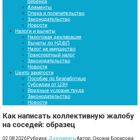
ребенка
Алименты
Опека и попечительство
Законодательство
Новости
Налоги и вычеты
Налоговая декларация
Вычеты по НДФЛ
Налог на имущество
Транспортный налог
Законодательство
Новости
Центр занятости
Пособие по безработице
Субсидии от ЦЗН
Вредные условия труда
Законодательство
Новости
Как написать коллективную жалобу
на соседей: образец
02.08.2026
Рубрика:
Документы
Автор:
Оксана Борисова