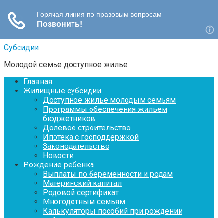
Перейти
Субсидии
к
Молодой семье доступное жилье
контенту
Главная
Жилищные субсидии
Доступное жилье молодым семьям
Программы обеспечения жильем
бюджетников
Долевое строительство
Ипотека с господдержкой
Законодательство
Новости
Рождение ребенка
Выплаты по беременности и родам
Материнский капитал
Родовой сертификат
Многодетным семьям
Калькуляторы пособий при рождении