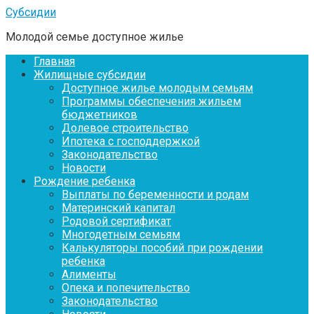
Перейти
Субсидии
к
Молодой семье доступное жилье
контенту
Главная
Жилищные субсидии
Доступное жилье молодым семьям
Программы обеспечения жильем
бюджетников
Долевое строительство
Ипотека с господдержкой
Законодательство
Новости
Рождение ребенка
Выплаты по беременности и родам
Материнский капитал
Родовой сертификат
Многодетным семьям
Калькуляторы пособий при рождении
ребенка
Алименты
Опека и попечительство
Законодательство