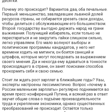
десятки.
Почему это происходит? Вариантов два, оба печальные.
Первый: меньшинство, завладевшее львиной долей
ресурсов страны, не собирается урезать свои доходы,
чтобы делиться с обслуживающим его большинством.
Второй: государству выгодно держать народ на грани
выживания. Полунищий избиратель, если только не
перестараться и не закрутить гайки слишком сильно,
легко управляем. Его мало волнуют выборы и
политические программы кандидатов, у него нет
времени ходить на митинги, он боится санкций и
штрафов, которые могут последовать за выражением
своего мнения. Да и некогда ему вдаваться в тонкости
происходящего в стране, он занят поисками способов
прокормить себя и свою семью.
Стоит ли ждать рост зарплат в ближайшие годы? Увы,
эксперты настроены пессимистично. Вопрос «почему в
России маленькие зарплаты» регулярно поднимается во
время пресс-конференций Путина, и всякий раз в ответ
звучат общие слова о подъёме производительности
труда и укреплении экономики, однако существенных
преобразований не происходит. Остаётся только