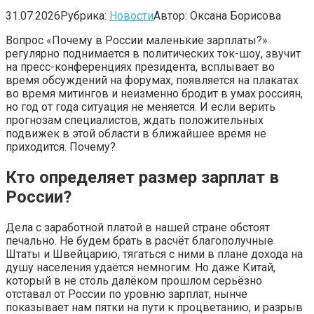
31.07.2026
Рубрика:
Новости
Автор:
Оксана Борисова
Вопрос «Почему в России маленькие зарплаты?»
регулярно поднимается в политических ток-шоу, звучит
на пресс-конференциях президента, всплывает во
время обсуждений на форумах, появляется на плакатах
во время митингов и неизменно бродит в умах россиян,
но год от года ситуация не меняется. И если верить
прогнозам специалистов, ждать положительных
подвижек в этой области в ближайшее время не
приходится. Почему?
Кто определяет размер зарплат в
России?
Дела с заработной платой в нашей стране обстоят
печально. Не будем брать в расчёт благополучные
Штаты и Швейцарию, тягаться с ними в плане дохода на
душу населения удаётся немногим. Но даже Китай,
который в не столь далёком прошлом серьёзно
отставал от России по уровню зарплат, нынче
показывает нам пятки на пути к процветанию, и разрыв