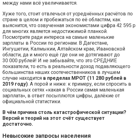
между нами всё увеличивается.
Хуже того, стоит отвлечься от усреднённых расчётов по
стране в целом и пробежаться по её областям, как
выяснится, что озвученная экономистами цифра 42 595 р
для многих является недостижимой планкой.
Посмотрите ради интереса на самые маленькие
зарплаты в России по регионам. В Дагестане,
Ингушетии, Калмыкии, Алтайском крае, Ивановской
области, да и много ещё где они не дотягивают до
30 000 рублей! И не забывайте, что это СРЕДНИЕ
показатели, то есть в реальности доход подавляющего
большинства наших соотечественников в лучшем
случае находится
в пределах МРОТ (11 280 рублей в
2019 году)
. А порой и ниже: к примеру, если спросить в
социальных сетях «какая в России самая маленькая
зарплата», в ответ посыплются цифры, далёкие от
официальной статистики.
В чём причина столь катастрофической ситуации?
Версий и теорий на этот счёт существует
достаточно.
Невысокие запросы населения