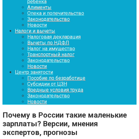
ребенка
Алименты
Опека и попечительство
Законодательство
Новости
Налоги и вычеты
Налоговая декларация
Вычеты по НДФЛ
Налог на имущество
Транспортный налог
Законодательство
Новости
Центр занятости
Пособие по безработице
Субсидии от ЦЗН
Вредные условия труда
Законодательство
Новости
Почему в России такие маленькие
зарплаты? Версии, мнения
экспертов, прогнозы