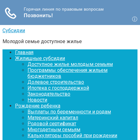
Перейти
Субсидии
к
Молодой семье доступное жилье
контенту
Главная
Жилищные субсидии
Доступное жилье молодым семьям
Программы обеспечения жильем
бюджетников
Долевое строительство
Ипотека с господдержкой
Законодательство
Новости
Рождение ребенка
Выплаты по беременности и родам
Материнский капитал
Родовой сертификат
Многодетным семьям
Калькуляторы пособий при рождении