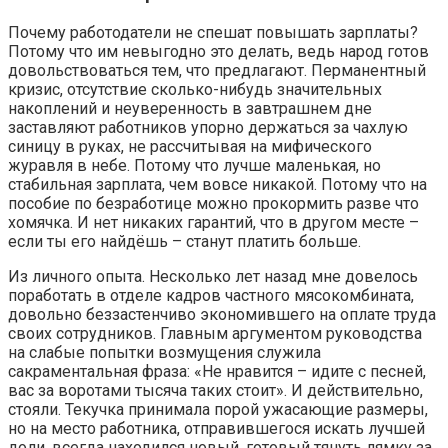
Почему работодатели не спешат повышать зарплаты?
Потому что им невыгодно это делать, ведь народ готов
довольствоваться тем, что предлагают. Перманентный
кризис, отсутствие сколько-нибудь значительных
накоплений и неуверенность в завтрашнем дне
заставляют работников упорно держаться за чахлую
синицу в руках, не рассчитывая на мифического
журавля в небе. Потому что лучше маленькая, но
стабильная зарплата, чем вовсе никакой. Потому что на
пособие по безработице можно прокормить разве что
хомячка. И нет никаких гарантий, что в другом месте –
если ты его найдёшь – станут платить больше.
Из личного опыта. Несколько лет назад мне довелось
поработать в отделе кадров частного мясокомбината,
довольно беззастенчиво экономившего на оплате труда
своих сотрудников. Главным аргументом руководства
на слабые попытки возмущения служила
сакраментальная фраза: «Не нравится – идите с песней,
вас за воротами тысяча таких стоит». И действительно,
стояли. Текучка принимала порой ужасающие размеры,
но на место работника, отправившегося искать лучшей
доли, всегда находился новый, готовый тянуть лямку за