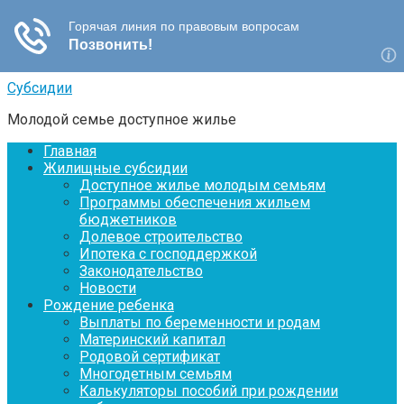
Перейти
Субсидии
к
Молодой семье доступное жилье
контенту
Главная
Жилищные субсидии
Доступное жилье молодым семьям
Программы обеспечения жильем
бюджетников
Долевое строительство
Ипотека с господдержкой
Законодательство
Новости
Рождение ребенка
Выплаты по беременности и родам
Материнский капитал
Родовой сертификат
Многодетным семьям
Калькуляторы пособий при рождении