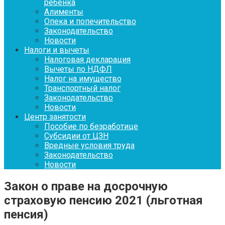
ребенка
Алименты
Опека и попечительство
Законодательство
Новости
Налоги и вычеты
Налоговая декларация
Вычеты по НДФЛ
Налог на имущество
Транспортный налог
Законодательство
Новости
Центр занятости
Пособие по безработице
Субсидии от ЦЗН
Вредные условия труда
Законодательство
Новости
Закон о праве на досрочную
страховую пенсию 2021 (льготная
пенсия)