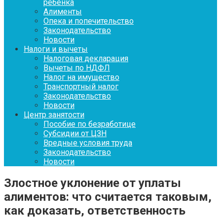
ребенка
Алименты
Опека и попечительство
Законодательство
Новости
Налоги и вычеты
Налоговая декларация
Вычеты по НДФЛ
Налог на имущество
Транспортный налог
Законодательство
Новости
Центр занятости
Пособие по безработице
Субсидии от ЦЗН
Вредные условия труда
Законодательство
Новости
Злостное уклонение от уплаты
алиментов: что считается таковым,
как доказать, ответственность