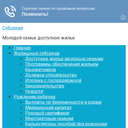
Перейти
Субсидии
к
Молодой семье доступное жилье
контенту
Главная
Жилищные субсидии
Доступное жилье молодым семьям
Программы обеспечения жильем
бюджетников
Долевое строительство
Ипотека с господдержкой
Законодательство
Новости
Рождение ребенка
Выплаты по беременности и родам
Материнский капитал
Родовой сертификат
Многодетным семьям
Калькуляторы пособий при рождении