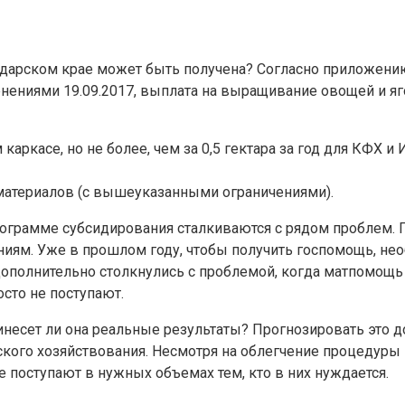
снодарском крае может быть получена? Согласно приложе
енениями 19.09.2017,
выплата на выращивание овощей и яг
аркасе, но не более, чем за 0,5 гектара за год для КФХ и ИП
 материалов (с вышеуказанными ограничениями).
ограмме субсидирования сталкиваются с рядом проблем. Г
ям. Уже в прошлом году, чтобы получить госпомощь, нео
полнительно столкнулись с проблемой, когда матпомощь н
осто не поступают.
инесет ли она реальные результаты? Прогнозировать это д
ьского хозяйствования. Несмотря на облегчение процедур
е поступают в нужных объемах тем, кто в них нуждается.