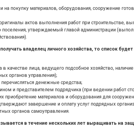
ии на покупку материалов, оборудования, сооружение гот
 оригиналы актов выполнения работ при строительстве, в
о поселения, утверждаемый главой администрации (выполн
йствования).
 получать владелец личного хозяйства, то список буде
 качестве лица, ведущего подсобное хозяйство, наличие 
ных органов управления);
т перечисляться денежные средства;
нином и представителем подрядчика (при ведении работ ст
х приобретение материалов и оборудования для сооружен
дтверждают завершение и оплату услуг подрядных организ
тных органов самоуправления.
зывается в течение нескольких лет выращивать на за