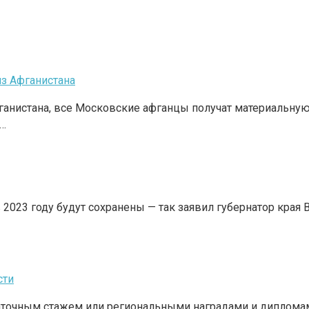
з Афганистана
фганистана, все Московские афганцы получат материальну
й…
 2023 году будут сохранены — так заявил губернатор края
сти
очным стажем или региональными наградами и дипломами,