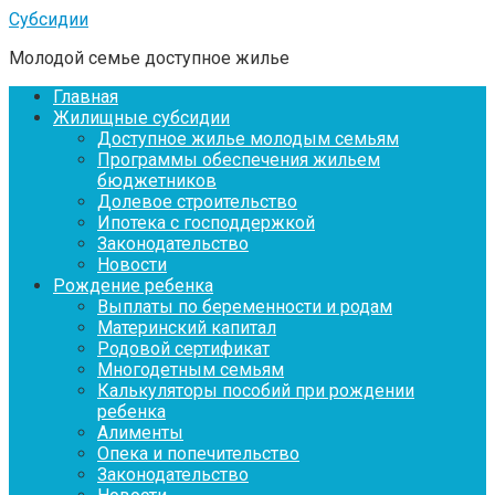
Перейти
Субсидии
к
Молодой семье доступное жилье
контенту
Главная
Жилищные субсидии
Доступное жилье молодым семьям
Программы обеспечения жильем
бюджетников
Долевое строительство
Ипотека с господдержкой
Законодательство
Новости
Рождение ребенка
Выплаты по беременности и родам
Материнский капитал
Родовой сертификат
Многодетным семьям
Калькуляторы пособий при рождении
ребенка
Алименты
Опека и попечительство
Законодательство