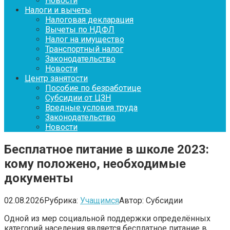
Новости
Налоги и вычеты
Налоговая декларация
Вычеты по НДФЛ
Налог на имущество
Транспортный налог
Законодательство
Новости
Центр занятости
Пособие по безработице
Субсидии от ЦЗН
Вредные условия труда
Законодательство
Новости
Бесплатное питание в школе 2023:
кому положено, необходимые
документы
02.08.2026
Рубрика:
Учащимся
Автор:
Субсидии
Одной из мер социальной поддержки определённых
категорий населения является бесплатное питание в