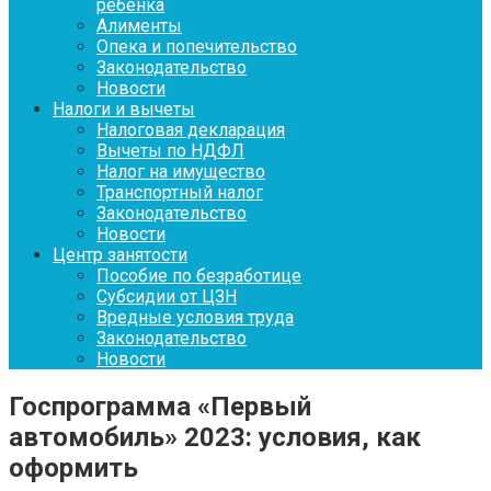
ребенка
Алименты
Опека и попечительство
Законодательство
Новости
Налоги и вычеты
Налоговая декларация
Вычеты по НДФЛ
Налог на имущество
Транспортный налог
Законодательство
Новости
Центр занятости
Пособие по безработице
Субсидии от ЦЗН
Вредные условия труда
Законодательство
Новости
Госпрограмма «Первый
автомобиль» 2023: условия, как
оформить