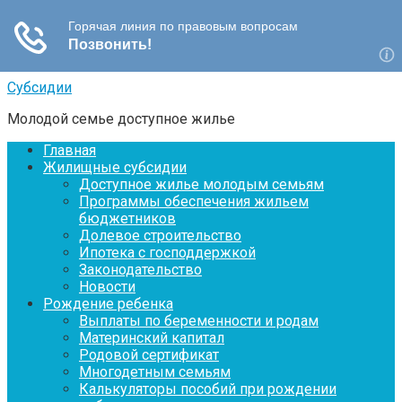
Перейти
Субсидии
к
Молодой семье доступное жилье
контенту
Главная
Жилищные субсидии
Доступное жилье молодым семьям
Программы обеспечения жильем
бюджетников
Долевое строительство
Ипотека с господдержкой
Законодательство
Новости
Рождение ребенка
Выплаты по беременности и родам
Материнский капитал
Родовой сертификат
Многодетным семьям
Калькуляторы пособий при рождении