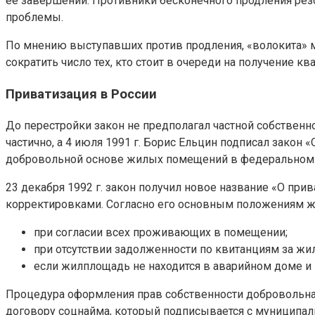
ее завершении. Противники бесконечного продления резон
проблемы.
По мнению выступавших против продления, «волокита» м
сократить число тех, кто стоит в очереди на получение кв
Приватизация в России
До перестройки закон не предполагал частной собственн
частично, а 4 июля 1991 г. Борис Ельцин подписал зако
добровольной основе жилых помещений в федеральном 
23 декабря 1992 г. закон получил новое название «О пр
корректировками. Согласно его основным положениям жи
при согласии всех проживающих в помещении;
при отсутствии задолженности по квитанциям за ж
если жилплощадь не находится в аварийном доме и 
Процедура оформления прав собственности добровольная
договору соцнайма, который подписывается с муниципал