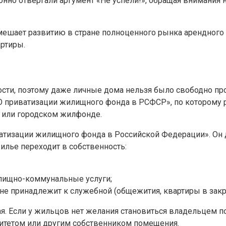
но отвергали аргумент «Не успели!», обращая внимания на
ешает развитию в стране полноценного рынка арендного 
артиры.
ости, поэтому даже личные дома нельзя было свободно про
н «О приватизации жилищного фонда в РСФСР», по которому
или городском жилфонде.
иватизации жилищного фонда в Российской Федерации». Он 
лье переходит в собственность:
илищно-коммунальные услуги;
не принадлежит к служебной (общежития, квартиры в закры
. Если у жильцов нет желания становиться владельцем п
итетом или другим собственником помещения.