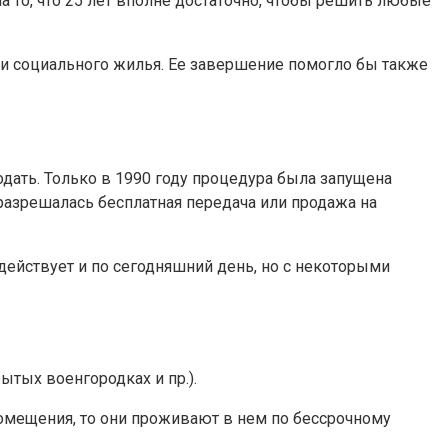
 то, что 25 лет вполне достаточно, чтобы решить любые
и социального жилья. Ее завершение помогло бы также
дать. Только в 1990 году процедура была запущена
 разрешалась бесплатная передача или продажа на
действует и по сегодняшний день, но с некоторыми
тых военгородках и пр.).
омещения, то они проживают в нем по бессрочному