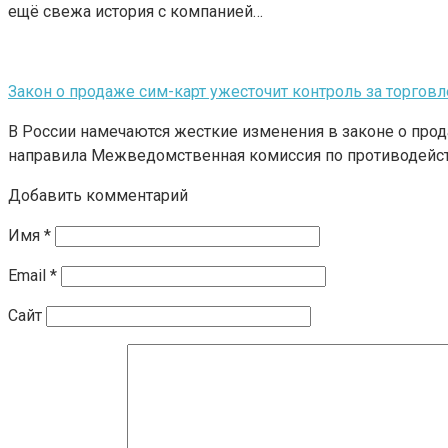
ещё свежа история с компанией…
Закон о продаже сим-карт ужесточит контроль за торговл
В России намечаются жесткие изменения в законе о про
направила Межведомственная комиссия по противодейс
Добавить комментарий
Имя
*
Email
*
Сайт