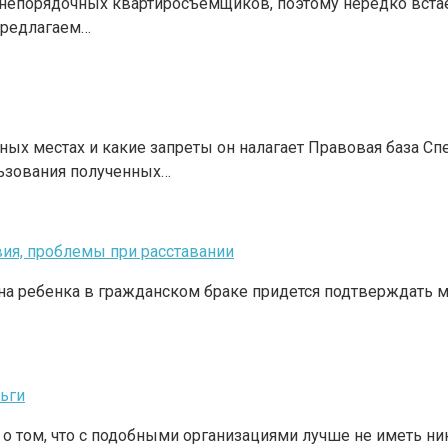
непорядочных квартиросъемщиков, поэтому нередко встает
Предлагаем…
ных местах и какие запреты он налагает Правовая база С
ьзования полученных…
ия, проблемы при расставании
 на ребенка в гражданском браке придется подтверждать 
ньги
 том, что с подобными организациями лучше не иметь ника