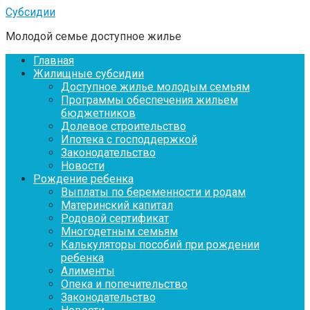
Перейти
Субсидии
к
Молодой семье доступное жилье
контенту
Главная
Жилищные субсидии
Доступное жилье молодым семьям
Программы обеспечения жильем
бюджетников
Долевое строительство
Ипотека с господдержкой
Законодательство
Новости
Рождение ребенка
Выплаты по беременности и родам
Материнский капитал
Родовой сертификат
Многодетным семьям
Калькуляторы пособий при рождении
ребенка
Алименты
Опека и попечительство
Законодательство