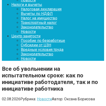
Новости
Налоги и вычеты
Налоговая декларация
Вычеты по НДФЛ
Налог на имущество
Транспортный налог
Законодательство
Новости
Центр занятости
Пособие по безработице
Субсидии от ЦЗН
Вредные условия труда
Законодательство
Новости
Все об увольнении на
испытательном сроке: как по
инициативе работодателя, так и по
инициативе работника
02.08.2026
Рубрика:
Новости
Автор:
Оксана Борисова