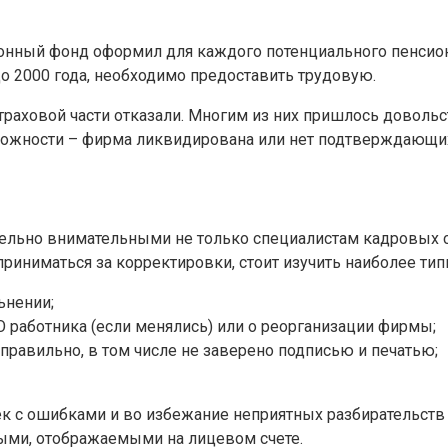
ионный фонд оформил для каждого потенциального пенсион
до 2000 года, необходимо предоставить трудовую.
страховой части отказали. Многим из них пришлось доволь
зможности – фирма ликвидирована или нет подтверждающи
льно внимательными не только специалистам кадровых сл
приниматься за корректировки, стоит изучить наиболее т
ьнении;
 работника (если менялись) или о реорганизации фирмы;
равильно, в том числе не заверено подписью и печатью;
к с ошибками и во избежание неприятных разбирательств 
ными, отображаемыми на лицевом счете.