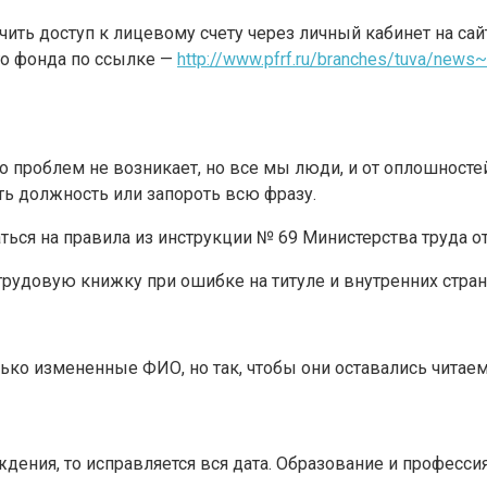
ить доступ к лицевому счету через личный кабинет на са
го фонда по ссылке —
http://www.pfrf.ru/branches/tuva/new
 проблем не возникает, но все мы люди, и от оплошностей
ть должность или запороть всю фразу.
ься на правила из инструкции № 69 Министерства труда от 
трудовую книжку при ошибке на титуле и внутренних стран
ько измененные ФИО, но так, чтобы они оставались читае
дения, то исправляется вся дата. Образование и професси