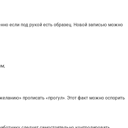
енно если под рукой есть образец. Новой записью можно
им;
желанию» прописать «прогул». Этот факт можно оспорить
аботнику следует самостоятельно контролировать