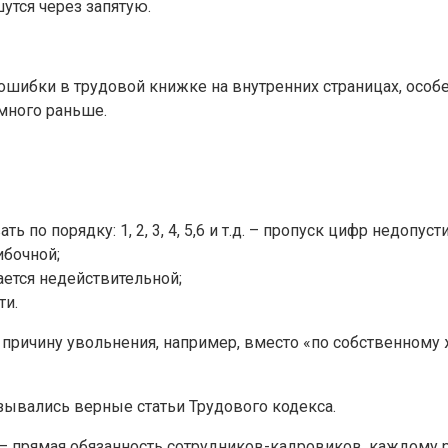
утся через запятую.
 ошибки в трудовой книжке на внутренних страницах, особ
много раньше.
о порядку: 1, 2, 3, 4, 5,6 и т.д. – пропуск цифр недопуст
ибочной;
ется недействительной;
ти.
причину увольнения, например, вместо «по собственному 
зывались верные статьи Трудового кодекса.
– прямая обязанность сотрудников-кадровиков, каждому р