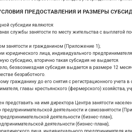
 УСЛОВИЯ ПРЕДОСТАВЛЕНИЯ И РАЗМЕРЫ СУБСИ
ной субсидии являются:
анах службы занятости по месту жительства с выплатой по
м занятости и гражданином (Приложение 1);
ии юридического лица, индивидуального предпринимателя 
ю субсидию, вторично такая субсидия не выдается.
ло, безвозмездная субсидия выдается в размере 12 месяч
честве безработного.
ому гражданину до его снятия с регистрационного учета в 
имателя, главы крестьянского (фермерского) хозяйства, у
ен представить на имя директора Центра занятости насел
 предпринимательской деятельности и самозанятости (При
предпринимательской деятельности (бизнес-план);
дпринимательской деятельности (бизнес-плана);
ридического лица, индивидуального предпринимателя или 