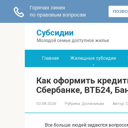
Перейти
Субсидии
к
контенту
Молодой семье доступное жилье
Главная
Жилищные субсидии
Как оформить кредит
Сбербанке, ВТБ24, Б
02.08.2026
Рубрика:
Должникам
Автор:
О
Все больше людей задаются вопросо