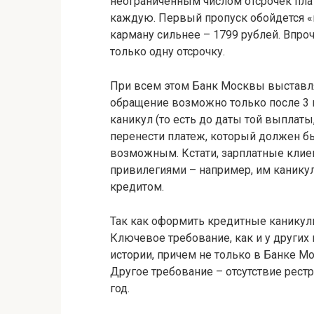
неограниченным числом отсрочек плате
каждую. Первый пропуск обойдется «в
карману сильнее – 1799 рублей. Впроч
только одну отсрочку.
При всем этом Банк Москвы выставля
обращение возможно только после 3 п
каникул (то есть до даты той выплаты
перенести платеж, который должен бы
возможным. Кстати, зарплатные клие
привилегиями – например, им канику
кредитом.
Так как оформить кредитные каникул
Ключевое требование, как и у других
истории, причем не только в Банке М
Другое требование – отсутствие рест
год.