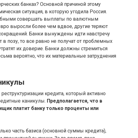
ерческих банках? Основной причиной этому
мическая ситуация, в которую угодила Россия.
обными совершать выплаты по валютным
 евро выросли более чем вдвое, другие теряют
сокращений. Банки вынуждены идти навстречу
т в позу, то все равно не получат от проблемных
 утратят их доверие. Банки должны стремиться
есьма вероятно, что их материальные затруднения
аникулы
 реструктуризации кредита, который активно
редитные каникулы.
Предполагается, что в
мщик платит банку только проценты или
лько часть базиса (основной суммы кредита),