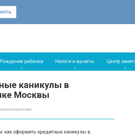
Рождение ребенка
Налоги и вычеты
Центр занят
ные каникулы в
анке Москвы
ксана Борисова
м: как оформить кредитные каникулы в