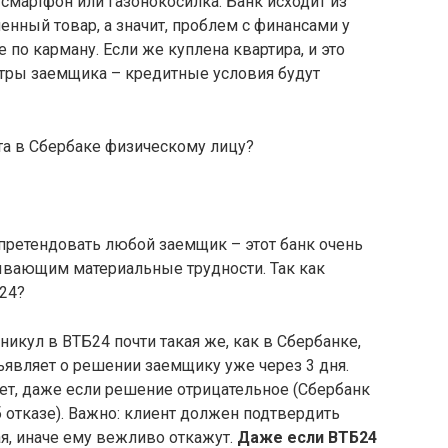
мартфон или газонокосилка. Банк исходит из
енный товар, а значит, проблем с финансами у
е по карману. Если же куплена квартира, и это
ры заемщика – кредитные условия будут
та в Сбербаке физическому лицу?
претендовать любой заемщик – этот банк очень
тывающим материальные трудности. Так как
24?
кул в ВТБ24 почти такая же, как в Сбербанке,
ъявляет о решении заемщику уже через 3 дня.
ет, даже если решение отрицательное (Сбербанк
б отказе). Важно: клиент должен подтвердить
я, иначе ему вежливо откажут.
Даже если ВТБ24