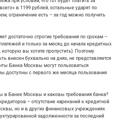
жа при условии, что тот будет платить за
сего» в 1199 рублей, остальные ударят по
ем, ограничение есть – за год можно получить
ет достаточно строгие требования по срокам –
латежей и только за месяц до начала кредитных
, которую вы хотите пропустить). Поэтому
ть внесен буквально на днях, не представляется
нты Банка Москвы могут пользоваться
лы доступны с первого же месяца пользования
ы в Банке Москвы и каковы требования банка?
 кредиторов – отсутствие нареканий к кредитной
осквы, но и в других финансовых учреждениях.
руктурированной задолженности за последний