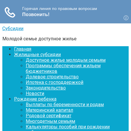
Перейти
Субсидии
к
Молодой семье доступное жилье
контенту
Главная
Жилищные субсидии
Доступное жилье молодым семьям
Программы обеспечения жильем
бюджетников
Долевое строительство
Ипотека с господдержкой
Законодательство
Новости
Рождение ребенка
Выплаты по беременности и родам
Материнский капитал
Родовой сертификат
Многодетным семьям
Калькуляторы пособий при рождении