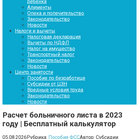
ребенка
Алименты
Опека и попечительство
Законодательство
Новости
Налоги и вычеты
Налоговая декларация
Вычеты по НДФЛ
Налог на имущество
Транспортный налог
Законодательство
Новости
Центр занятости
Пособие по безработице
Субсидии от ЦЗН
Вредные условия труда
Законодательство
Новости
Расчет больничного листа в 2023
году | Бесплатный калькулятор
05.08.2026
Рубрика:
Пособия ФСС
Автор:
Субсидии