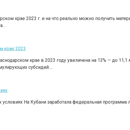
арском крае 2023 г. и на что реально можно получить ма
та…
м крае 2023
снодарском крае в 2023 году увеличена на 13% — до 11,1
мулирующих субсидий….
виях
х условиях На Кубани заработала федеральная программа л