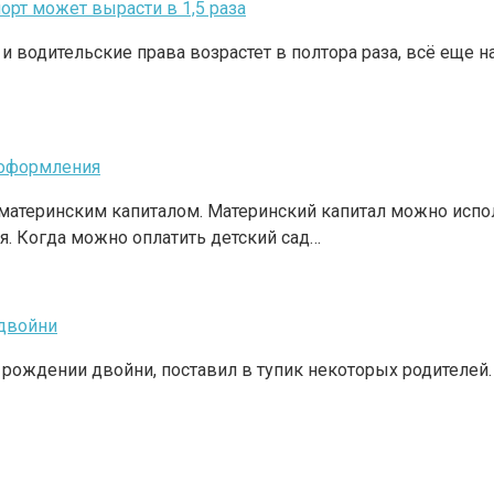
орт может вырасти в 1,5 раза
 и водительские права возрастет в полтора раза, всё еще 
 оформления
а материнским капиталом. Материнский капитал можно ис
я. Когда можно оплатить детский сад…
 двойни
и рождении двойни, поставил в тупик некоторых родителей