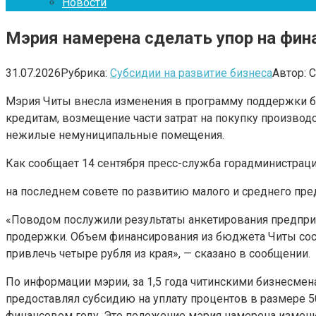
Новости
Мэрия намерена сделать упор на фи
31.07.2026
Рубрика:
Субсидии на развитие бизнеса
Автор:
С
Мэрия Читы внесла изменения в программу поддержки би
кредитам, возмещение части затрат на покупку произво
нежилые немуниципальные помещения.
Как сообщает 14 сентября пресс-служба горадминистраци
на последнем совете по развитию малого и среднего пре
«Поводом послужили результаты анкетирования предприн
продержки. Объем финансирования из бюджета Читы сост
привлечь четыре рубля из края», — сказано в сообщении.
По информации мэрии, за 1,5 года читинскими бизнесмен
предоставлял субсидию на уплату процентов в размере 5
финансовом году. Это положение мэрия намерена измени