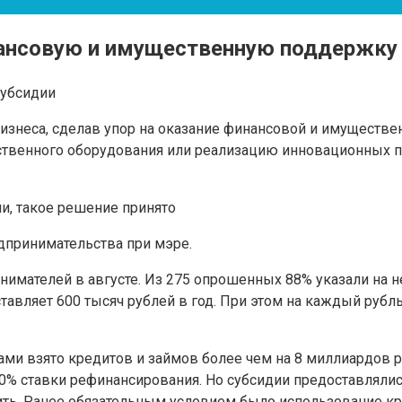
нансовую и имущественную поддержку
убсидии
знеса, сделав упор на оказание финансовой и имуществен
дственного оборудования или реализацию инновационных п
и, такое решение принято
дпринимательства при мэре.
имателей в августе. Из 275 опрошенных 88% указали на 
авляет 600 тысяч рублей в год. При этом на каждый рубл
ами взято кредитов и займов более чем на 8 миллиардов р
0% ставки рефинансирования. Но субсидии предоставлялис
ть. Ранее обязательным условием было использование кр