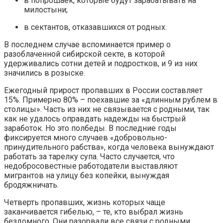
в попрошаек, которые будут зарабатывать на
милостыни;
в сектантов, отказавшихся от родных.
В последнем случае вспоминается пример о
разоблаченной сибирской секте, в которой
удерживались сотни детей и подростков, и 9 из них
значились в розыске.
Ежегодный прирост пропавших в России составляет
15%. Примерно 80% – поехавшие за «длинным рублем в
столицы». Часть из них не связывается с родными, так
как не удалось оправдать надежды на быстрый
заработок. Но это полбеды. В последние годы
фиксируется много случаев «добровольно-
принудительного рабства», когда человека вынуждают
работать за тарелку супа. Часто случается, что
недобросовестные работодатели выставляют
мигрантов на улицу без копейки, вынуждая
бродяжничать.
Четверть пропавших, жизнь которых чаще
заканчивается гибелью, – те, кто выбрал жизнь
бездомного. Они разорвали все связи с родными,