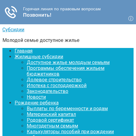
Перейти
Субсидии
к
Молодой семье доступное жилье
контенту
Главная
Жилищные субсидии
Доступное жилье молодым семьям
Программы обеспечения жильем
бюджетников
Долевое строительство
Ипотека с господдержкой
Законодательство
Новости
Рождение ребенка
Выплаты по беременности и родам
Материнский капитал
Родовой сертификат
Многодетным семьям
Калькуляторы пособий при рождении