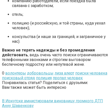
компанию работодатели, если поездка была
связана с заработком;
отель;
полицию (и российскую, и той страны, куда уехал
человек);
консульства (и наше за границей, и заграничное у
нас).
Важно не терять надежды и без промедления
действовать
, ведь очень часто поиски ограничиваются
телефонными звонками и строгим выговором
беспечному подростку или непутевой жене.
0
волонтеры
добровольцы
лиза алерт
поиски человека
поисковый отряд
полиция
пропал человек
Понравилась статья? Поделиться с друзьями:
Вам также может быть интересно
В Иркутске амнистировали виновницу громкого ДТП
Анну Шавенкову