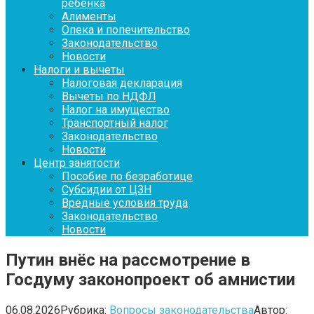
ребенка
Алименты
Опека и попечительство
Законодательство
Новости
Налоги и вычеты
Налоговая декларация
Вычеты по НДФЛ
Налог на имущество
Транспортный налог
Законодательство
Новости
Центр занятости
Пособие по безработице
Субсидии от ЦЗН
Вредные условия труда
Законодательство
Новости
Путин внёс на рассмотрение в
Госдуму законопроект об амнистии
06.08.2026
Рубрика:
Вопросы законодательства
Автор: