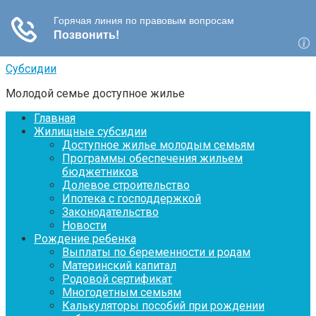
Перейти
Субсидии
к
Молодой семье доступное жилье
контенту
Главная
Жилищные субсидии
Доступное жилье молодым семьям
Программы обеспечения жильем
бюджетников
Долевое строительство
Ипотека с господдержкой
Законодательство
Новости
Рождение ребенка
Выплаты по беременности и родам
Материнский капитал
Родовой сертификат
Многодетным семьям
Калькуляторы пособий при рождении