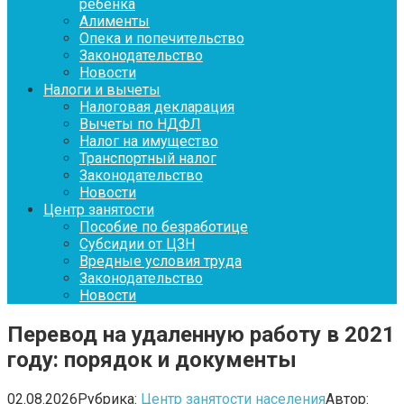
ребенка
Алименты
Опека и попечительство
Законодательство
Новости
Налоги и вычеты
Налоговая декларация
Вычеты по НДФЛ
Налог на имущество
Транспортный налог
Законодательство
Новости
Центр занятости
Пособие по безработице
Субсидии от ЦЗН
Вредные условия труда
Законодательство
Новости
Перевод на удаленную работу в 2021
году: порядок и документы
02.08.2026
Рубрика:
Центр занятости населения
Автор: