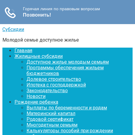
Перейти
Субсидии
к
Молодой семье доступное жилье
контенту
Главная
Жилищные субсидии
Доступное жилье молодым семьям
Программы обеспечения жильем
бюджетников
Долевое строительство
Ипотека с господдержкой
Законодательство
Новости
Рождение ребенка
Выплаты по беременности и родам
Материнский капитал
Родовой сертификат
Многодетным семьям
Калькуляторы пособий при рождении