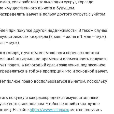
мер, если работает только один супруг, гораздо
ние имущественного вычета в будущем.
аспределить вычет в пользу другого супруга с учётом
блей при покупке другой недвижимости. В таком случае
ую стоимость квартиры (2 млн – жена и 1 млн — муж).
лн – муж).
ого говоря, с учётом возможности переноса остатка
чительный выигрыш во времени и возможность получить
ует подать в налоговый орган заявление, подписанное
ределяться в той же пропорции, что и основной вычет.
меет полное право воспользоваться вычетом, поскольку
мить покупку и как распорядиться имущественным
чае есть свои нюансы. Чтобы не ошибиться, лучше
х лиц. На сайте
https://www.nalogia.ru
можно получить