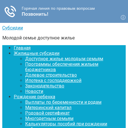
Перейти
Субсидии
к
Молодой семье доступное жилье
контенту
Главная
Жилищные субсидии
Доступное жилье молодым семьям
Программы обеспечения жильем
бюджетников
Долевое строительство
Ипотека с господдержкой
Законодательство
Новости
Рождение ребенка
Выплаты по беременности и родам
Материнский капитал
Родовой сертификат
Многодетным семьям
Калькуляторы пособий при рождении