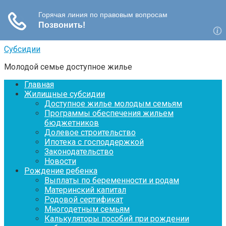
Перейти
Субсидии
к
Молодой семье доступное жилье
контенту
Главная
Жилищные субсидии
Доступное жилье молодым семьям
Программы обеспечения жильем
бюджетников
Долевое строительство
Ипотека с господдержкой
Законодательство
Новости
Рождение ребенка
Выплаты по беременности и родам
Материнский капитал
Родовой сертификат
Многодетным семьям
Калькуляторы пособий при рождении