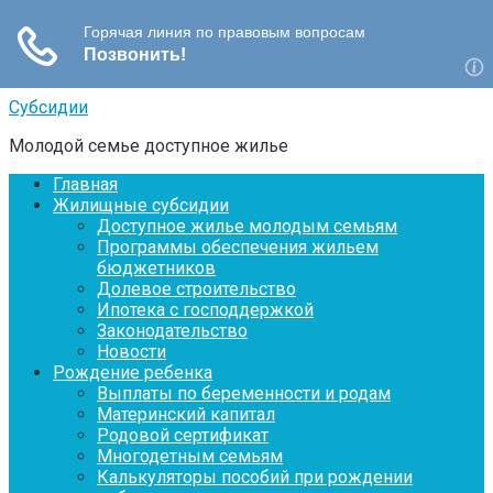
Перейти
Субсидии
к
Молодой семье доступное жилье
контенту
Главная
Жилищные субсидии
Доступное жилье молодым семьям
Программы обеспечения жильем
бюджетников
Долевое строительство
Ипотека с господдержкой
Законодательство
Новости
Рождение ребенка
Выплаты по беременности и родам
Материнский капитал
Родовой сертификат
Многодетным семьям
Калькуляторы пособий при рождении