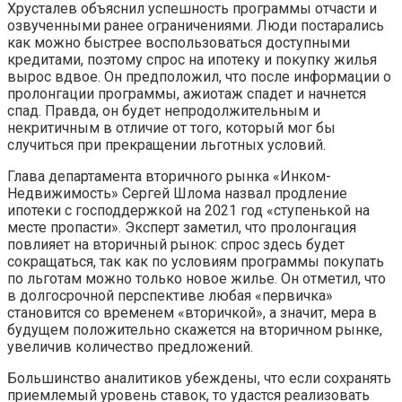
Хрусталев объяснил успешность программы отчасти и
озвученными ранее ограничениями. Люди постарались
как можно быстрее воспользоваться доступными
кредитами, поэтому спрос на ипотеку и покупку жилья
вырос вдвое. Он предположил, что после информации о
пролонгации программы, ажиотаж спадет и начнется
спад. Правда, он будет непродолжительным и
некритичным в отличие от того, который мог бы
случиться при прекращении льготных условий.
Глава департамента вторичного рынка «Инком-
Недвижимость» Сергей Шлома назвал продление
ипотеки с господдержкой на 2021 год «ступенькой на
месте пропасти». Эксперт заметил, что пролонгация
повлияет на вторичный рынок: спрос здесь будет
сокращаться, так как по условиям программы покупать
по льготам можно только новое жилье. Он отметил, что
в долгосрочной перспективе любая «первичка»
становится со временем «вторичкой», а значит, мера в
будущем положительно скажется на вторичном рынке,
увеличив количество предложений.
Большинство аналитиков убеждены, что если сохранять
приемлемый уровень ставок, то удастся реализовать