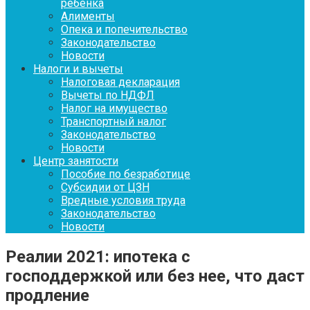
ребенка
Алименты
Опека и попечительство
Законодательство
Новости
Налоги и вычеты
Налоговая декларация
Вычеты по НДФЛ
Налог на имущество
Транспортный налог
Законодательство
Новости
Центр занятости
Пособие по безработице
Субсидии от ЦЗН
Вредные условия труда
Законодательство
Новости
Реалии 2021: ипотека с
господдержкой или без нее, что даст
продление