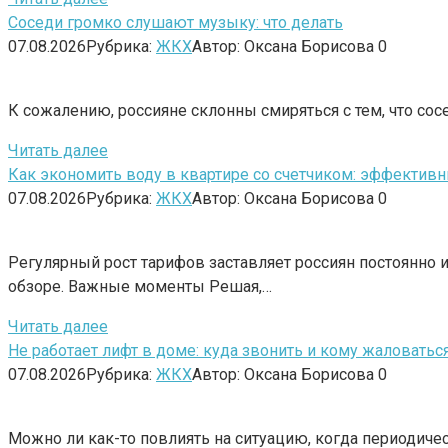
Соседи громко слушают музыку: что делать
07.08.2026
Рубрика:
ЖКХ
Автор:
Оксана Борисова
0
К сожалению, россияне склонны смиряться с тем, что сосе
Читать далее
Как экономить воду в квартире со счетчиком: эффектив
07.08.2026
Рубрика:
ЖКХ
Автор:
Оксана Борисова
0
Регулярный рост тарифов заставляет россиян постоянно 
обзоре. Важные моменты Решая,…
Читать далее
Не работает лифт в доме: куда звонить и кому жаловатьс
07.08.2026
Рубрика:
ЖКХ
Автор:
Оксана Борисова
0
Можно ли как-то повлиять на ситуацию, когда периодичес