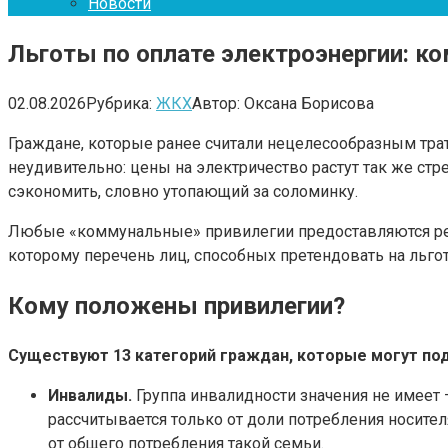
Новости
Льготы по оплате электроэнергии: ко
02.08.2026
Рубрика:
ЖКХ
Автор:
Оксана Борисова
Граждане, которые ранее считали нецелесообразным трат
неудивительно: цены на электричество растут так же ст
сэкономить, словно утопающий за соломинку.
Любые «коммунальные» привилегии предоставляются рег
которому перечень лиц, способных претендовать на льгот
Кому положены привилегии?
Существуют 13 категорий граждан, которые могут пода
Инвалиды.
Группа инвалидности значения не имеет –
рассчитывается только от доли потребления носите
от общего потребления такой семьи.