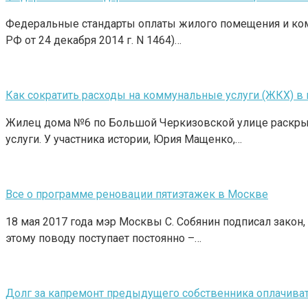
Федеральные стандарты оплаты жилого помещения и комм
РФ от 24 декабря 2014 г. N 1464)…
Как сократить расходы на коммунальные услуги (ЖКХ) в 
Жилец дома №6 по Большой Черкизовской улице раскрыл
услуги. У участника истории, Юрия Мащенко,…
Все о программе реновации пятиэтажек в Москве
18 мая 2017 года мэр Москвы С. Собянин подписал закон
этому поводу поступает постоянно –…
Долг за капремонт предыдущего собственника оплачиват