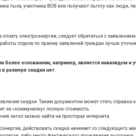
ника тыла, участника ВОВ или получают льготу как люди,
на оплату электроэнергии, следует обратиться с заявлени
аботы отдела по приему заявлений граждан лучше уточнит
ли более основаниям, например, является инвалидом и 
в размере скидки нет.
вления скидки. Таким документом может стать справка об
тит за «коммуналку» полную стоимость.
ения легко можно найти на просторах интернета.
роэнергии, действовать скидка начинает со следующего ме
описке, либо место фактического проживания льготника.