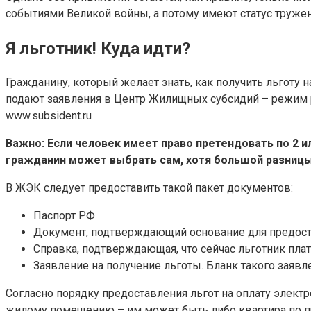
событиями Великой войны, а потому имеют статус труже
Я льготник! Куда идти?
Гражданину, который желает знать, как получить льготу 
подают заявления в Центр Жилищных субсидий – режим р
www.subsident.ru
Важно: Если человек имеет право претендовать по 2 и
гражданин может выбрать сам, хотя большой разницы 
В ЖЭК следует предоставить такой пакет документов:
Паспорт РФ.
Документ, подтверждающий основание для предоста
Справка, подтверждающая, что сейчас льготник пла
Заявление на получение льготы. Бланк такого заявл
Согласно порядку предоставления льгот на оплату элект
жилому помещению – им может быть либо квартира по пр